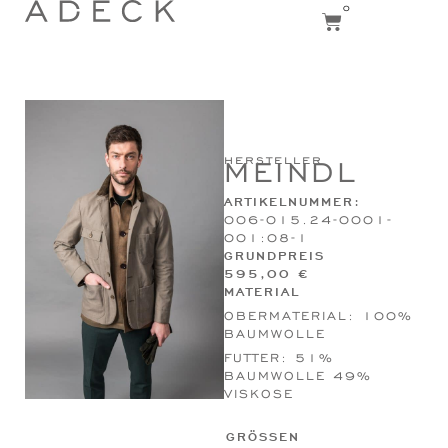
0
hersteller
MEINDL
ARTIKELNUMMER:
006-015.24-0001-
001:08-1
GRUNDPREIS
595,00
€
MATERIAL
OBERMATERIAL: 100%
BAUMWOLLE
FUTTER: 51%
BAUMWOLLE 49%
VISKOSE
GRÖSSEN