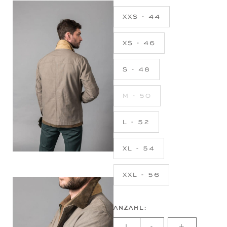
XXS - 44
XS - 46
S - 48
M - 50
L - 52
XL - 54
XXL - 56
ANZAHL:
-
+