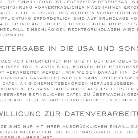
 DIE EINWILLIGUNG IST JEDERZEIT WIDERRUFBAR. SIN
HFÜHRUNG VORVERTRAGLICHER MASSNAHMEN ERFORDER
S. 1 LIT. B DSGVO. DES WEITEREN VERARBEITEN WIR 
LICHTUNG ERFORDERLICH SIND AUF GRUNDLAGE VON AR
 GRUNDLAGE UNSERES BERECHTIGTEN INTERESSES NAC
NZELFALL EINSCHLÄGIGEN RECHTSGRUNDLAGEN WIRD IN
ORMIERT.
EITERGABE IN DIE USA UND SON
OLS VON UNTERNEHMEN MIT SITZ IN DEN USA ODER S
NN DIESE TOOLS AKTIV SIND, KÖNNEN IHRE PERSONEN
T VERARBEITET WERDEN. WIR WEISEN DARAUF HIN, DA
UTZNIVEAU GARANTIERT WERDEN KANN. BEISPIELSWEI
 DATEN AN SICHERHEITSBEHÖRDEN HERAUSZUGEBEN, 
N KÖNNTEN. ES KANN DAHER NICHT AUSGESCHLOSSEN
 US-SERVERN BEFINDLICHEN DATEN ZU ÜBERWACHUNGS
BEN AUF DIESE VERARBEITUNGSTÄTIGKEITEN KEINEN E
WILLIGUNG ZUR DATENVERARBEI
GE SIND NUR MIT IHRER AUSDRÜCKLICHEN EINWILLIGU
DERZEIT WIDERRUFEN. DIE RECHTMÄSSIGKEIT DER BIS 
IDERRUF UNBERÜHRT.