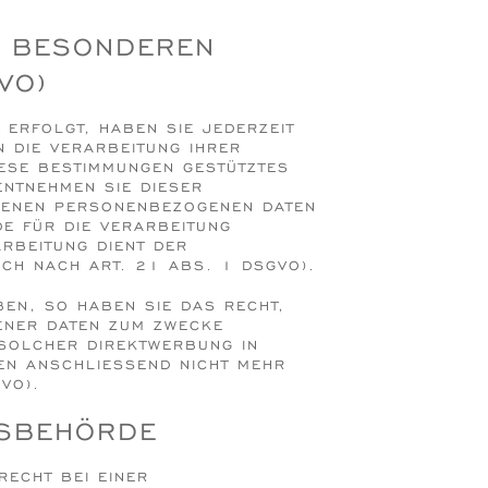
N BESONDEREN
VO)
 ERFOLGT, HABEN SIE JEDERZEIT
N DIE VERARBEITUNG IHRER
IESE BESTIMMUNGEN GESTÜTZTES
ENTNEHMEN SIE DIESER
FFENEN PERSONENBEZOGENEN DATEN
E FÜR DIE VERARBEITUNG
ARBEITUNG DIENT DER
CH NACH ART. 21 ABS. 1 DSGVO).
EN, SO HABEN SIE DAS RECHT,
ENER DATEN ZUM ZWECKE
 SOLCHER DIREKTWERBUNG IN
EN ANSCHLIESSEND NICHT MEHR
VO).
S­BEHÖRDE
CHT BEI EINER A