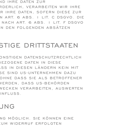
D IHRE DATEN ZUR V
LICH, VERARBEITEN WIR IHRE DA
IHRE DATEN, SOFERN DIESE ZUR ER
T. 6 ABS. 1 LIT. C DSGVO. DIE DA
H ART. 6 ABS. 1 LIT. F DSGVO ER
 DEN FOLGENDEN ABSÄTZEN DI
STIGE DRITTSTAATEN
ONSTIGEN DATENSCHUTZRECHTLICH
BEZOGENE DATEN IN DIESE
SS IN DIESEN LÄNDERN KEIN MIT
SE SIND US-UNTERNEHMEN DAZU
OHNE DASS SIE ALS BETROFFENER
 WERDEN, DASS US-BEHÖRDEN
ZWECKEN VERARBEITEN, AUSWERTEN
INFLUSS.
TUNG
NG MÖGLICH. SIE KÖNNEN EINE
ZUM WIDERRUF ERFOLGTEN D