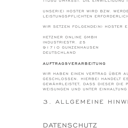
TDSG UMFASST. DIE EINWILLIGUNG 
UNSER(E) HOSTER WIRD BZW. WERDE
LEISTUNGSPFLICHTEN ERFORDERLIC
WIR SETZEN FOLGENDE(N) HOSTER E
HETZNER ONLINE GMBH
INDUSTRIESTR. 25
91710 GUNZENHAUSEN
DEUTSCHLAND
AUFTRAGSVERARBEITUNG
WIR HABEN EINEN VERTRAG ÜBER A
GESCHLOSSEN. HIERBEI HANDELT E
GEWÄHRLEISTET, DASS DIESER DI
WEISUNGEN UND UNTER EINHALTUNG
3. ALLGEMEINE HINW
DATENSCHUTZ