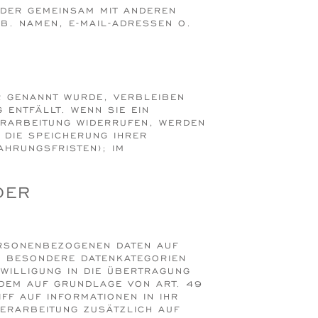
 ODER GEMEINSAM MIT ANDEREN
B. NAMEN, E-MAIL-ADRESSEN O.
R GENANNT WURDE, VERBLEIBEN
 ENTFÄLLT. WENN SIE EIN
ERARBEITUNG WIDERRUFEN, WERDEN
 DIE SPEICHERUNG IHRER
HRUNGSFRISTEN); IM
DER
PERSONENBEZOGENEN DATEN AUF
RN BESONDERE DATENKATEGORIEN
NWILLIGUNG IN DIE ÜBERTRAGUNG
EM AUF GRUNDLAGE VON ART. 49 A
F AUF INFORMATIONEN IN IHR E
ERARBEITUNG ZUSÄTZLICH AUF G