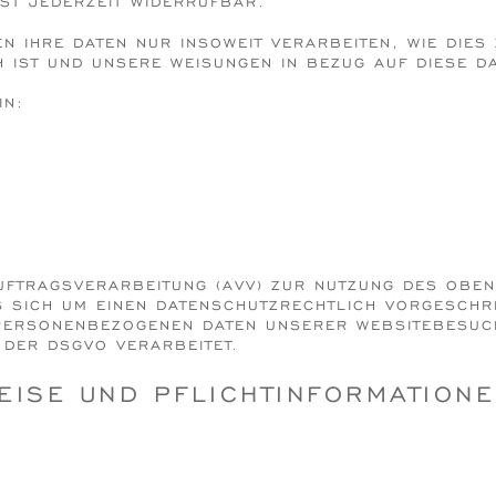
IST JEDERZEIT WIDERRUFBAR.
N IHRE DATEN NUR INSOWEIT VERARBEITEN, WIE DIES
H IST UND UNSERE WEISUNGEN IN BEZUG AUF DIESE D
IN:
UFTRAGSVERARBEITUNG (AVV) ZUR NUTZUNG DES OBEN
S SICH UM EINEN DATENSCHUTZRECHTLICH VORGESCHR
E PERSONENBEZOGENEN DATEN UNSERER WEBSITEBESU
 DER DSGVO VERARBEITET.
EISE UND PFLICHT­INFORMATION