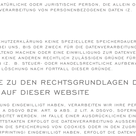
NATÜRLICHE ODER JURISTISCHE PERSON, DIE ALLEIN
 VERARBEITUNG VON PERSONENBEZOGENEN DATEN (Z. 
CHUTZERKLÄRUNG KEINE SPEZIELLERE SPEICHERDAUE
I UNS, BIS DER ZWECK FÜR DIE DATENVERARBEITUNG
TEND MACHEN ODER EINE EINWILLIGUNG ZUR DATENV
R KEINE ANDEREN RECHTLICH ZULÄSSIGEN GRÜNDE FÜR
(Z. B. STEUER- ODER HANDELSRECHTLICHE AUFBEWA
E LÖSCHUNG NACH FORTFALL DIESER GRÜNDE.
SE ZU DEN RECHTSGRUNDLAGEN 
AUF DIESER WEBSITE
TUNG EINGEWILLIGT HABEN, VERARBEITEN WIR IHRE 
. A DSGVO BZW. ART. 9 ABS. 2 LIT. A DSGVO, SOFE
EITET WERDEN. IM FALLE EINER AUSDRÜCKLICHEN EI
TTSTAATEN ERFOLGT DIE DATENVERARBEITUNG AUSSERD
N DIE SPEICHERUNG VON COOKIES ODER IN DEN ZUGRIF
PRINTING) EINGEWILLIGT HABEN, ERFOLGT DIE DATENV