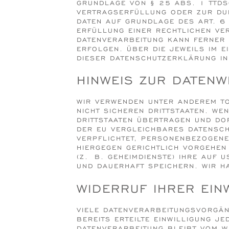
RUNDLAGE VON § 25 ABS. 1 TTDSG.
ERTRAGSERFÜLLUNG ODER ZUR DURC
TEN AUF GRUNDLAGE DES ART. 6 AB
FÜLLUNG EINER RECHTLICHEN VERPF
TENVERARBEITUNG KANN FERNER AUF
FOLGEN. ÜBER DIE JEWEILS IM EI
ESER DATENSCHUTZERKLÄRUNG INF
HINWEIS ZUR DATENW
WIR VERWENDEN UNTER ANDEREM TO
NICHT SICHEREN DRITTSTAATEN. WE
DRITTSTAATEN ÜBERTRAGEN UND DOR
DER EU VERGLEICHBARES DATENSCH
VERPFLICHTET, PERSONENBEZOGENE
HIERGEGEN GERICHTLICH VORGEHE
(Z. B. GEHEIMDIENSTE) IHRE AUF
UND DAUERHAFT SPEICHERN. WIR HA
WIDERRUF IHRER EIN
VIELE DATENVERARBEITUNGSVORGÄN
BEREITS ERTEILTE EINWILLIGUNG JE
ATENVERARBEITUNG BLEIBT VOM W