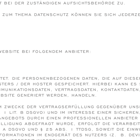
BEI DER ZUSTÄNDIGEN AUFSICHTSBEHÖRDE ZU.
N ZUM THEMA DATENSCHUTZ KÖNNEN SIE SICH JEDERZ
WEBSITE BEI FOLGENDEM ANBIETER:
TET. DIE PERSONENBEZOGENEN DATEN, DIE AUF DIES
ERS / DER HOSTER GESPEICHERT. HIERBEI KANN ES 
MUNIKATIONSDATEN, VERTRAGSDATEN, KONTAKTDATEN
EBSITE GENERIERT WERDEN, HANDELN.
UM ZWECKE DER VERTRAGSERFÜLLUNG GEGENÜBER UNS
 1 LIT. B DSGVO) UND IM INTERESSE EINER SICHEREN
NGEBOTS DURCH EINEN PROFESSIONELLEN ANBIETER (A
LLIGUNG ABGEFRAGT WURDE, ERFOLGT DIE VERARBEITU
 A DSGVO UND § 25 ABS. 1 TTDSG, SOWEIT DIE EINWI
ORMATIONEN IM ENDGERÄT DES NUTZERS (Z. B. DEVICE