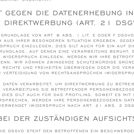
 GEGEN DIE DATENERHEBUNG I
 DIREKTWERBUNG (ART. 21 DSG
GRUNDLAGE VON ART. 6 ABS. 1 LIT. E ODER F DSGVO
H AUS IHRER BESONDEREN SITUATION ERGEBEN, GEGE
PRUCH EINZULEGEN; DIES GILT AUCH FÜR EIN AUF D
GRUNDLAGE, AUF DENEN EINE VERARBEITUNG BERUHT, 
E WIDERSPRUCH EINLEGEN, WERDEN WIR IHRE BETRO
 DENN, WIR KÖNNEN ZWINGENDE SCHUTZWÜRDIGE GRÜND
, RECHTE UND FREIHEITEN ÜBERWIEGEN ODER DIE VER
 VERTEIDIGUNG VON RECHTSANSPRÜCHEN (WIDERSPRU
DATEN VERARBEITET, UM DIREKTWERBUNG ZU BETREIB
E VERARBEITUNG SIE BETREFFENDER PERSONENBEZOG
DIES GILT AUCH FÜR DAS PROFILING, SOWEIT ES MIT
ERSPRECHEN, WERDEN IHRE PERSONENBEZOGENEN DAT
ERWENDET (WIDERSPRUCH NACH ART. 21 ABS. 2 DSG
EI DER ZUSTÄNDIGEN AUFSICHT
IE DSGVO STEHT DEN BETROFFENEN EIN BESCHWERDERE