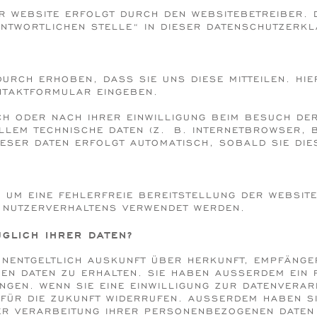
ER WEBSITE ERFOLGT DURCH DEN WEBSITEBETREIBER.
ANTWORTLICHEN STELLE“ IN DIESER DATENSCHUTZERK
URCH ERHOBEN, DASS SIE UNS DIESE MITTEILEN. HIE
ONTAKTFORMULAR EINGEBEN.
H ODER NACH IHRER EINWILLIGUNG BEIM BESUCH DER
ALLEM TECHNISCHE DATEN (Z. B. INTERNETBROWSER, 
IESER DATEN ERFOLGT AUTOMATISCH, SOBALD SIE DIE
, UM EINE FEHLERFREIE BEREITSTELLUNG DER WEBSIT
 NUTZERVERHALTENS VERWENDET WERDEN.
GLICH IHRER DATEN?
 UNENTGELTLICH AUSKUNFT ÜBER HERKUNFT, EMPFÄNG
 DATEN ZU ERHALTEN. SIE HABEN AUSSERDEM EIN RE
EN. WENN SIE EINE EINWILLIGUNG ZUR DATENVERARBE
 FÜR DIE ZUKUNFT WIDERRUFEN. AUSSERDEM HABEN SIE
VERARBEITUNG IHRER PERSONENBEZOGENEN DATEN ZU