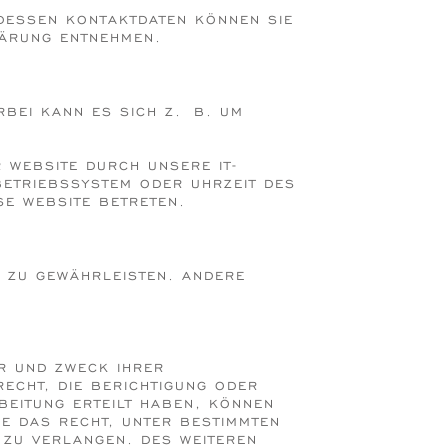
 DESSEN KONTAKTDATEN KÖNNEN SIE
LÄRUNG ENTNEHMEN.
RBEI KANN ES SICH Z. B. UM
 WEBSITE DURCH UNSERE IT-
BETRIEBSSYSTEM ODER UHRZEIT DES
SE WEBSITE BETRETEN.
E ZU GEWÄHRLEISTEN. ANDERE
ER UND ZWECK IHRER
CHT, DIE BERICHTIGUNG ODER L
ITUNG ERTEILT HABEN, KÖNNEN S
 DAS RECHT, UNTER BESTIMMTEN UM
 VERLANGEN. DES WEITEREN ST