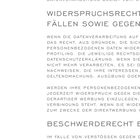
WIDERSPRUCHSRECHT
FÄLLEN SOWIE GEGEN
WENN DIE DATENVERARBEITUNG AUF 
DAS RECHT, AUS GRÜNDEN, DIE SIC
PERSONENBEZOGENEN DATEN WIDERS
PROFILING. DIE JEWEILIGE RECHTS
DATENSCHUTZERKLÄRUNG. WENN SI
NICHT MEHR VERARBEITEN, ES SEI
NACHWEISEN, DIE IHRE INTERESSEN
GELTENDMACHUNG, AUSÜBUNG ODER
WERDEN IHRE PERSONENBEZOGENEN 
JEDERZEIT WIDERSPRUCH GEGEN DI
DERARTIGER WERBUNG EINZULEGEN; 
VERBINDUNG STEHT. WENN SIE WID
ZUM ZWECKE DER DIREKTWERBUNG V
BESCHWERDE­RECHT B
IM FALLE VON VERSTÖSSEN GEGEN D