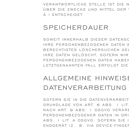
VERANTWORTLICHE STELLE IST DIE 
ÜBER DIE ZWECKE UND MITTEL DER
Ä.) ENTSCHEIDET.
SPEICHERDAUER
SOWEIT INNERHALB DIESER DATENS
IHRE PERSONENBEZOGENEN DATEN BE
BERECHTIGTES LÖSCHERSUCHEN GEL
IHRE DATEN GELÖSCHT, SOFERN WI
PERSONENBEZOGENEN DATEN HABEN 
LETZTGENANNTEN FALL ERFOLGT DI
ALLGEMEINE HINWEI
DATENVERARBEITUNG 
SOFERN SIE IN DIE DATENVERARBEI
GRUNDLAGE VON ART. 6 ABS. 1 LIT
NACH ART. 9 ABS. 1 DSGVO VERARB
PERSONENBEZOGENER DATEN IN DRI
BS. 1 LIT. A DSGVO. SOFERN SIE I
NDGERÄT (Z. B. VIA DEVICE-FINGER